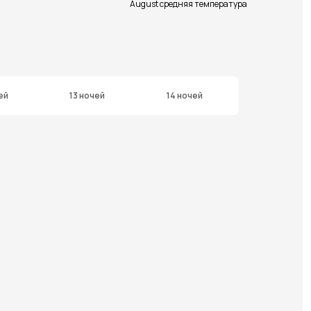
August средняя температура
ей
13 ночей
14 ночей