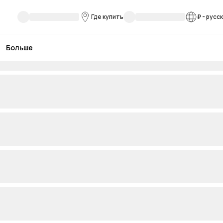
Где купить
₽
-
русс
Больше