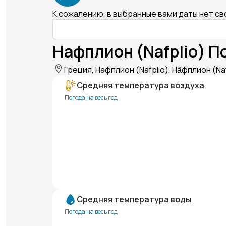
К сожалению, в выбранные вами даты нет с
Нафплион (Nafplio) П
Греция, Нафплион (Nafplio), На́фплион (Na
Средняя температура воздуха
Погода на весь год
Средняя температура воды
Погода на весь год