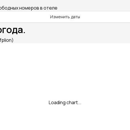
вободных номеров в отеле
Изменить даты
огода.
fplion)
Loading chart...