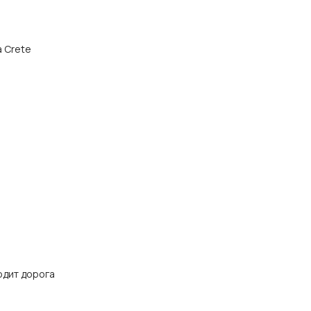
а Crete
одит дорога