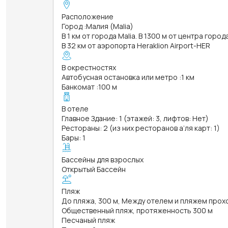
Расположение
Город
:
Малия (Malia)
В 1 км от города Malia. В 1300 м от центра город
В 32 км от аэропорта Heraklion Airport-HER
В окрестностях
Автобусная остановка или метро
:
1 км
Банкомат
:
100 м
В отеле
Главное Здание: 1 (этажей: 3, лифтов: Нет)
Рестораны: 2 (из них ресторанов а’ля карт: 1)
Бары: 1
Бассейны для взрослых
Открытый Бассейн
Пляж
До пляжа, 300 м, Между отелем и пляжем прох
Общественный пляж, протяженность 300 м
Песчаный пляж