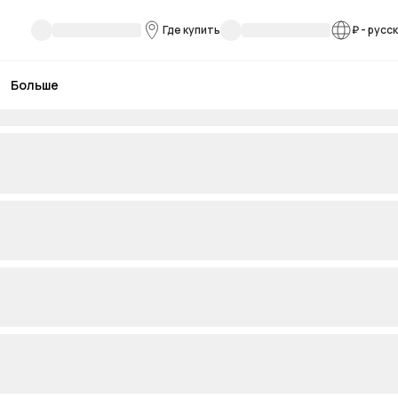
Где купить
₽
-
русс
Больше