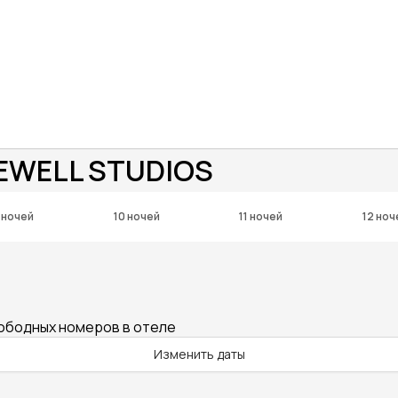
EWELL STUDIOS
 ночей
10 ночей
11 ночей
12 ноч
вободных номеров в отеле
Изменить даты