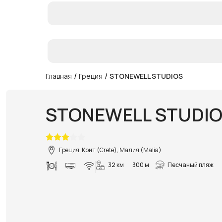
/
/
Главная
Греция
STONEWELL STUDIOS
STONEWELL STUDI
Греция, Крит (Crete), Малия (Malia)
32 км
300 м
Песчаный пляж