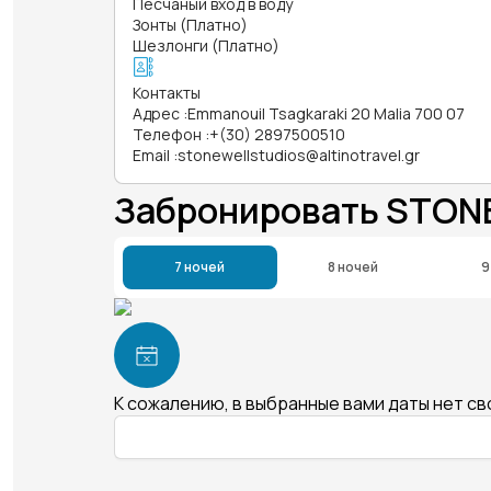
Песчаный вход в воду
Зонты (Платно)
Шезлонги (Платно)
Контакты
Адрес
:
Emmanouil Tsagkaraki 20 Malia 700 07
Телефон
:
+(30) 2897500510
Email
:
stonewellstudios@altinotravel.gr
Забронировать STON
7 ночей
8 ночей
9
К сожалению, в выбранные вами даты нет с