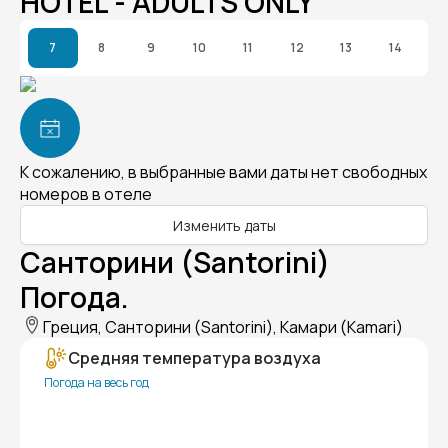
HOTEL - ADULTS ONLY
7
8
9
10
11
12
13
14
К сожалению, в выбранные вами даты нет свободных
номеров в отеле
Изменить даты
Санторини (Santorini)
Погода.
Греция, Санторини (Santorini), Камари (Kamari)
Средняя температура воздуха
Погода на весь год