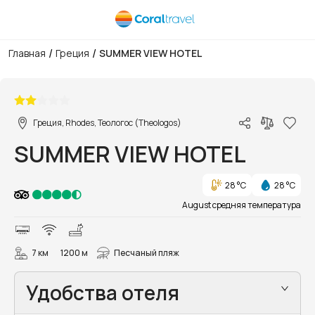
/
/
Главная
Греция
SUMMER VIEW HOTEL
1/37
Греция, Rhodes, Теологос (Theologos)
SUMMER VIEW HOTEL
28 °C
28 °C
August средняя температура
7 км
1200 м
Песчаный пляж
Удобства отеля