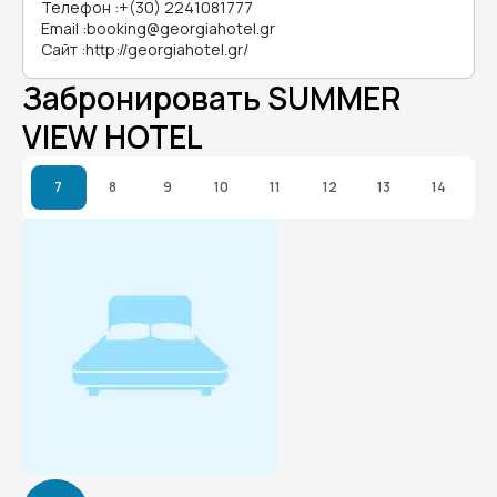
Телефон
:
+(30) 2241081777
Email
:
booking@georgiahotel.gr
Сайт
:
http://georgiahotel.gr/
Забронировать SUMMER
VIEW HOTEL
7
8
9
10
11
12
13
14