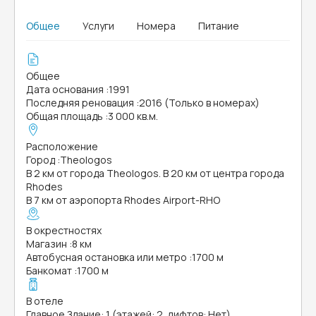
Общее
Услуги
Номера
Питание
Общее
Дата основания
:
1991
Последняя реновация
:
2016 (Только в номерах)
Общая площадь
:
3 000 кв.м.
Расположение
Город
:
Theologos
В 2 км от города Theologos. В 20 км от центра города
Rhodes
В 7 км от аэропорта Rhodes Airport-RHO
В окрестностях
Магазин
:
8 км
Автобусная остановка или метро
:
1700 м
Банкомат
:
1700 м
В отеле
Главное Здание: 1 (этажей: 2, лифтов: Нет)