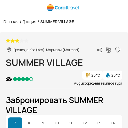
/
/
Главная
Греция
SUMMER VILLAGE
1/1
Греция, о. Кос (Kos), Мармари (Marmari)
SUMMER VILLAGE
28 °C
26 °C
August средняя температура
Забронировать SUMMER
VILLAGE
7
8
9
10
11
12
13
14