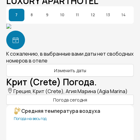
LUXURY APARTHOTEL
7
8
9
10
11
12
13
14
К сожалению, в выбранные вами даты нет свободных
номеров в отеле
Изменить даты
Крит (Crete) Погода.
Греция, Крит (Crete), Агия Марина (Agia Marina)
Погода сегодня
Средняя температура воздуха
Погода на весь год