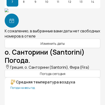
7
8
9
10
11
12
13
14
К сожалению, в выбранные вами даты нет свободных
номеров в отеле
Изменить даты
о. Санторини (Santorini)
Погода.
Греция, о. Санторини (Santorini), Фира (Fira)
Погода сегодня
Средняя температура воздуха
Погода на весь год