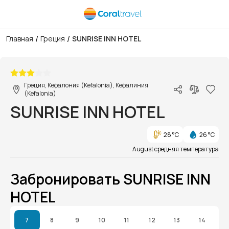
/
/
Главная
Греция
SUNRISE INN HOTEL
1/1
Греция, Кефалония (Kefalonia), Кефалиния
(Kefalonia)
SUNRISE INN HOTEL
28 °C
26 °C
August средняя температура
Забронировать SUNRISE INN
HOTEL
7
8
9
10
11
12
13
14