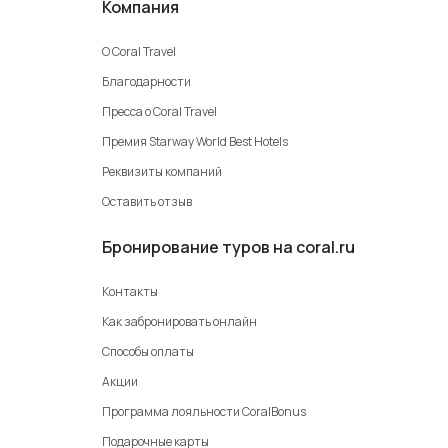
Компания
О Coral Travel
Благодарности
Пресса о Coral Travel
Премия Starway World Best Hotels
Реквизиты компаний
Оставить отзыв
Бронирование туров на coral.ru
Контакты
Как забронировать онлайн
Способы оплаты
Акции
Программа лояльности CoralBonus
Подарочные карты