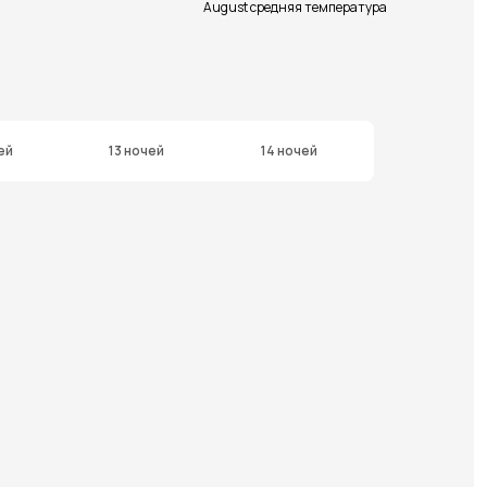
August средняя температура
ей
13 ночей
14 ночей