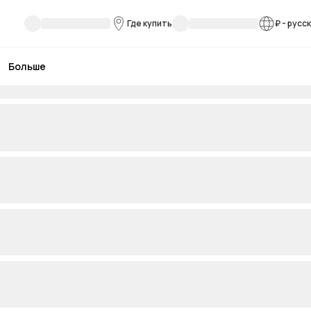
Где купить
₽
-
русс
Больше