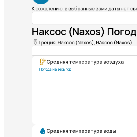
К сожалению, в выбранные вами даты нет с
Наксос (Naxos) Погод
Греция, Наксос (Naxos), На́ксос (Naxos)
Средняя температура воздуха
Погода на весь год
Средняя температура воды