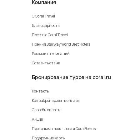
Компания
О Coral Travel
Благодарности
Пресса о Coral Travel
Премия Starway World Best Hotels
Реквизиты компаний
Оставить отзыв
Бронирование туров на coral.ru
Контакты
Как забронировать онлайн
Способы оплаты
Акции
Программа лояльности CoralBonus
Подарочные карты