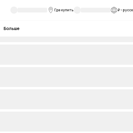
Где купить
₽
-
русс
Больше