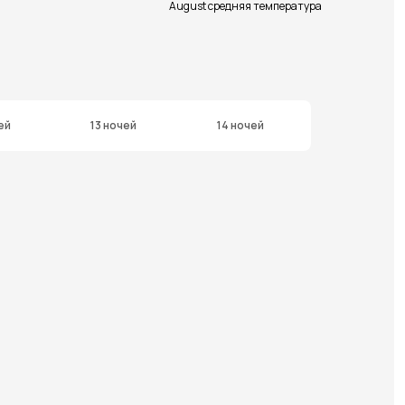
August средняя температура
ей
13 ночей
14 ночей