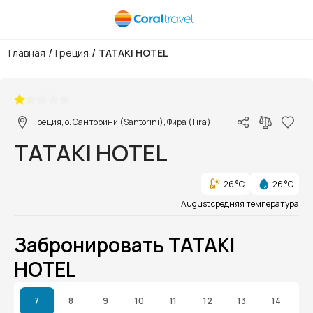
/
/
Главная
Греция
TATAKI HOTEL
1/1
Греция, о. Санторини (Santorini), Фира (Fira)
TATAKI HOTEL
26 °C
26 °C
August средняя температура
Забронировать TATAKI
HOTEL
7
8
9
10
11
12
13
14