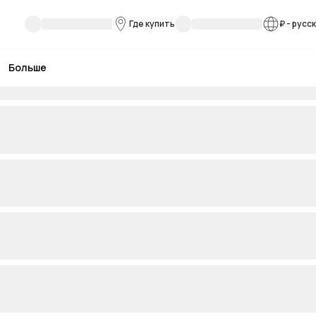
Где купить
₽
-
русс
Больше