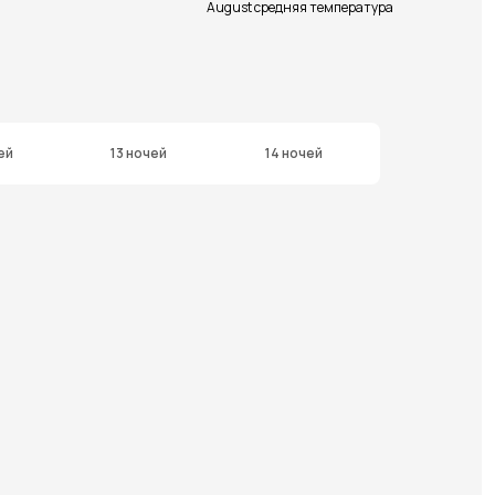
August средняя температура
ей
13 ночей
14 ночей