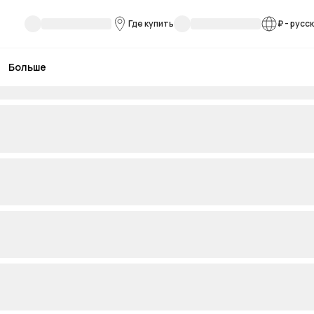
Где купить
₽
-
русс
Больше