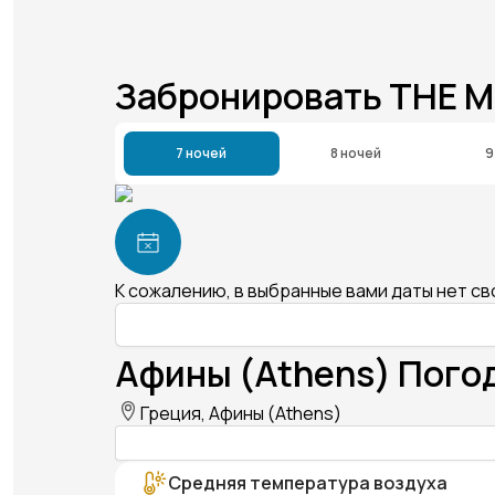
Забронировать THE 
7 ночей
8 ночей
9
К сожалению, в выбранные вами даты нет с
Афины (Athens) Пого
Греция, Афины (Athens)
Средняя температура воздуха