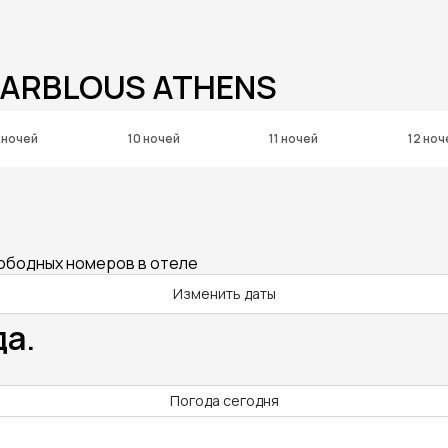
MARBLOUS ATHENS
 ночей
10 ночей
11 ночей
12 ноч
вободных номеров в отеле
Изменить даты
да.
Погода сегодня