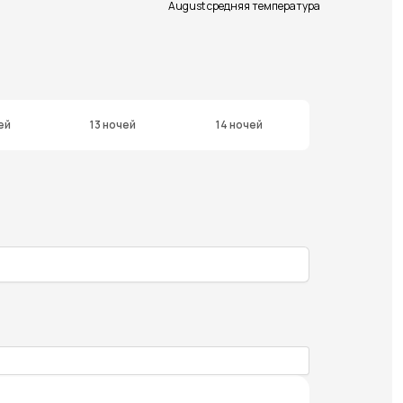
August средняя температура
ей
13 ночей
14 ночей