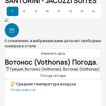
SANTORINI - JACUZZI SUITES
7
8
9
10
11
12
13
14
К сожалению, в выбранные вами даты нет свободных
номеров в отеле
Изменить даты
Вотонос (Vothonas) Погода.
Греция, Вотонос (Vothonas), Вотонас (Vothonas)
Погода сегодня
Средняя температура воздуха
Погода на весь год