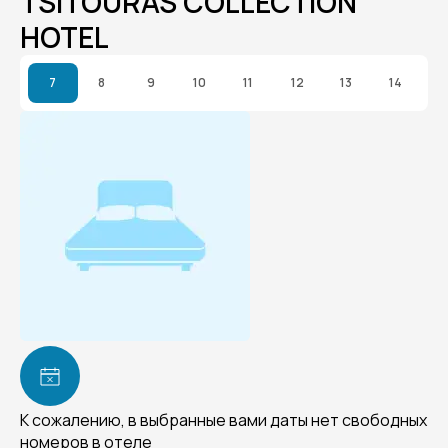
TSITOURAS COLLECTION
HOTEL
7
8
9
10
11
12
13
14
К сожалению, в выбранные вами даты нет свободных
номеров в отеле