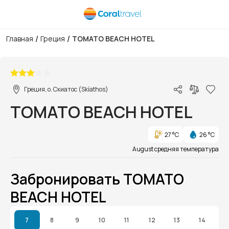
/
/
Главная
Греция
TOMATO BEACH HOTEL
1/1
Греция, о. Скиатос (Skíathos)
TOMATO BEACH HOTEL
27 °C
26 °C
August средняя температура
Забронировать TOMATO
BEACH HOTEL
7
8
9
10
11
12
13
14