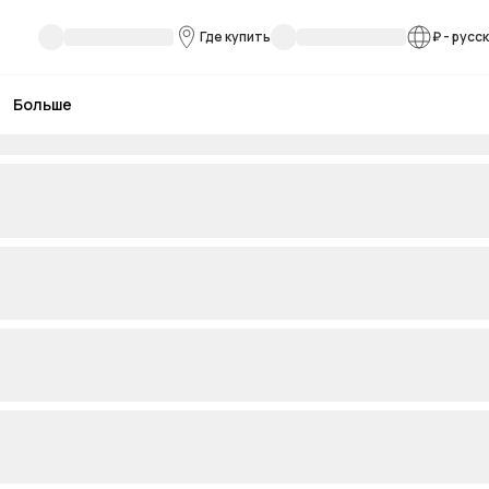
Где купить
₽
-
русс
Больше