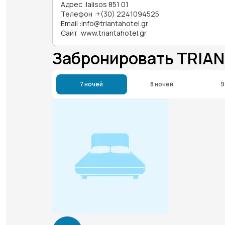
Адрес
:
Ialisos 851 01
Телефон
:
+(30) 2241094525
Email
:
info@triantahotel.gr
Сайт
:
www.triantahotel.gr
Забронировать TRIA
7 ночей
8 ночей
9