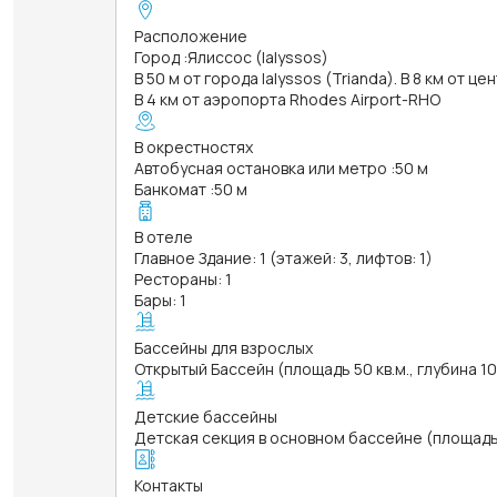
Расположение
Город
:
Ялиссос (Ialyssos)
В 50 м от города Ialyssos (Trianda). В 8 км от 
В 4 км от аэропорта Rhodes Airport-RHO
В окрестностях
Автобусная остановка или метро
:
50 м
Банкомат
:
50 м
В отеле
Главное Здание: 1 (этажей: 3, лифтов: 1)
Рестораны: 1
Бары: 1
Бассейны для взрослых
Открытый Бассейн (площадь 50 кв.м., глубина 1
Детские бассейны
Детская секция в основном бассейне (площадь 4
Контакты