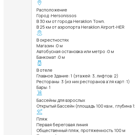
Расположение
Город
:
Hersonissos
В 30 км от города Heraklion Town.
В 25 км от аэропорта Heraklion Airport-HER
В окрестностях
Магазин
:
0 м
Автобусная остановка или метро
:
0 м
Банкомат
:
0 м
В отеле
Главное Здание: 1 (этажей: 3, лифтов: 2)
Рестораны: 3 (из них ресторанов а’ля карт: 1)
Бары: 1
Бассейны для взрослых
Открытый Бассейн (площадь 100 кв.м., глубина 
Пляж
Первая береговая линия
Общественный пляж, протяженность 100 м