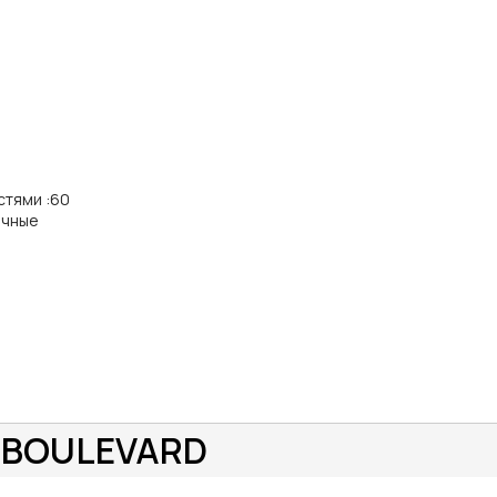
стями
:
60
ичные
A BOULEVARD