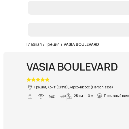
/
/
Главная
Греция
VASIA BOULEVARD
VASIA BOULEVARD
Греция, Крит (Crete), Херсониссос (Hersonissos)
25 км
0 м
Песчаный пля