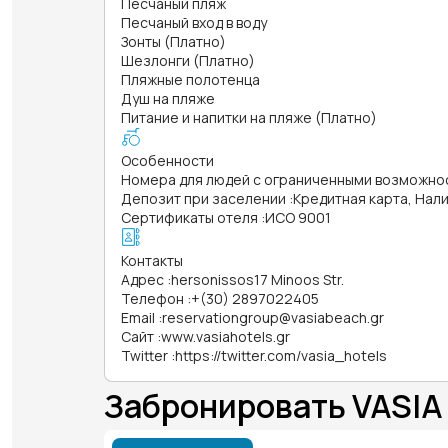
Песчаный пляж
Песчаный вход в воду
Зонты (Платно)
Шезлонги (Платно)
Пляжные полотенца
Душ на пляже
Питание и напитки на пляже (Платно)
Особенности
Номера для людей с ограниченными возможно
Депозит при заселении
:
Кредитная карта, Нал
Сертификаты отеля
:
ИСО 9001
Контакты
Адрес
:
hersonissos17 Minoos Str.
Телефон
:
+(30) 2897022405
Email
:
reservationgroup@vasiabeach.gr
Сайт
:
www.vasiahotels.gr
Twitter
:
https://twitter.com/vasia_hotels
Забронировать VASI