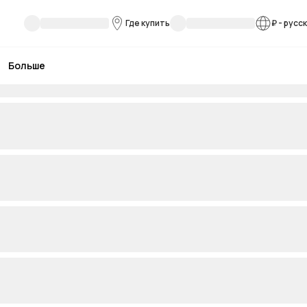
Где купить
₽
-
русс
Больше