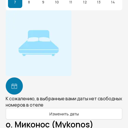
7
8
9
10
11
12
13
14
К сожалению, в выбранные вами даты нет свободных
номеров в отеле
Изменить даты
о. Миконос (Mykonos)