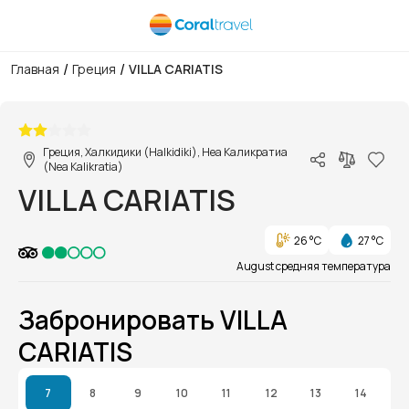
/
/
Главная
Греция
VILLA CARIATIS
1/1
Греция, Халкидики (Halkidiki), Неа Каликратиа
(Nea Kalikratia)
VILLA CARIATIS
26 °C
27 °C
August средняя температура
Забронировать VILLA
CARIATIS
7
8
9
10
11
12
13
14