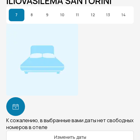
ILIOVASILEMA SANTORINI
7
8
9
10
11
12
13
14
К сожалению, в выбранные вами даты нет свободных
номеров в отеле
Изменить даты