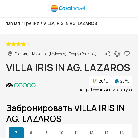
/
/
Главная
Греция
VILLA IRIS IN AG. LAZAROS
1/1
Греция, о. Миконос (Mykonos), Псару (Psarrou)
VILLA IRIS IN AG. LAZAROS
26 °C
25 °C
August средняя температура
Забронировать VILLA IRIS IN
AG. LAZAROS
7
8
9
10
11
12
13
14