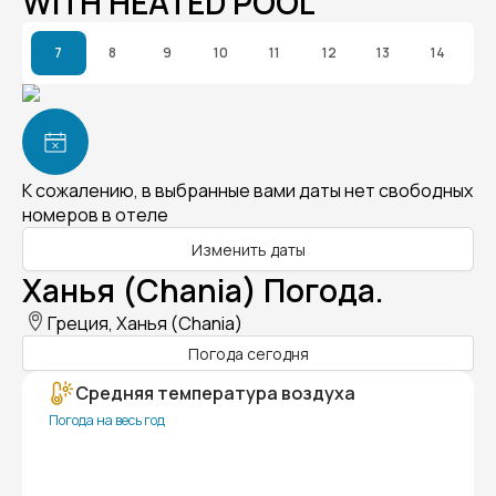
WITH HEATED POOL
7
8
9
10
11
12
13
14
К сожалению, в выбранные вами даты нет свободных
номеров в отеле
Изменить даты
Ханья (Chania) Погода.
Греция, Ханья (Chania)
Погода сегодня
Средняя температура воздуха
Погода на весь год