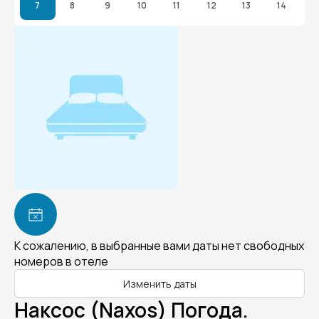
7
8
9
10
11
12
13
14
К сожалению, в выбранные вами даты нет свободных
номеров в отеле
Изменить даты
Наксос (Naxos) Погода.