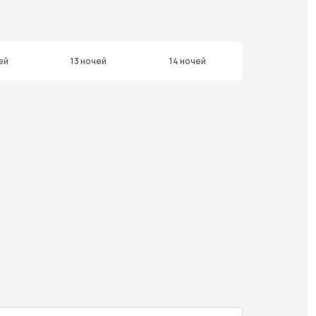
ей
13 ночей
14 ночей