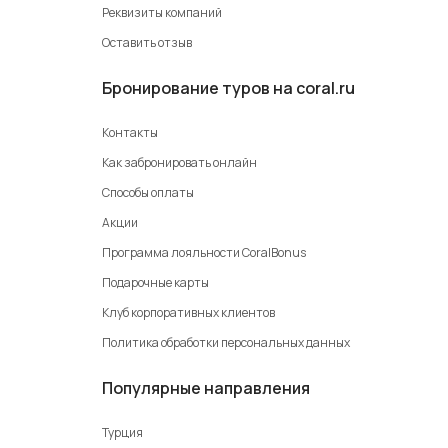
Реквизиты компаний
Оставить отзыв
Бронирование туров на coral.ru
Контакты
Как забронировать онлайн
Способы оплаты
Акции
Программа лояльности CoralBonus
Подарочные карты
Клуб корпоративных клиентов
Политика обработки персональных данных
Популярные направления
Турция