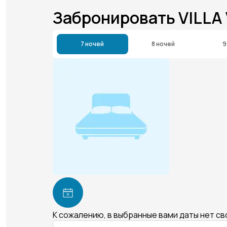
Забронировать VILL
7 ночей
8 ночей
9
К сожалению, в выбранные вами даты нет с