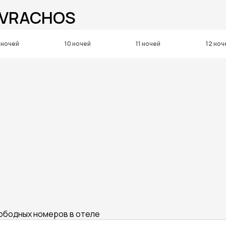
A VRACHOS
 ночей
10 ночей
11 ночей
12 ноч
вободных номеров в отеле