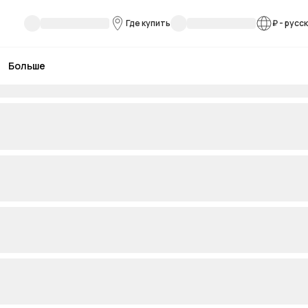
Где купить
₽
-
русс
Больше