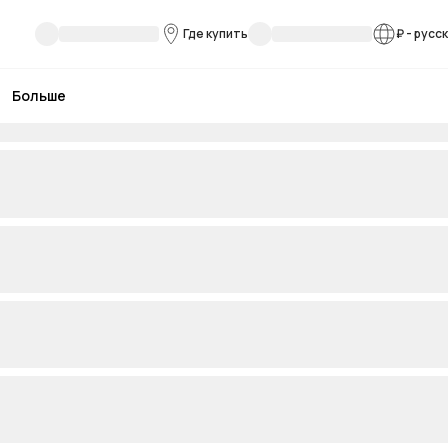
Где купить
₽
-
русс
Больше