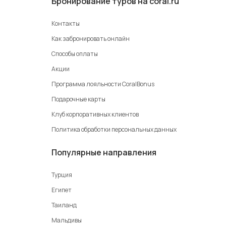
Бронирование туров на coral.ru
Контакты
Как забронировать онлайн
Способы оплаты
Акции
Программа лояльности CoralBonus
Подарочные карты
Клуб корпоративных клиентов
Политика обработки персональных данных
Популярные направления
Турция
Египет
Таиланд
Мальдивы