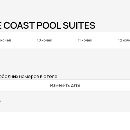
E COAST POOL SUITES
 ночей
10 ночей
11 ночей
12 ноч
вободных номеров в отеле
Изменить даты
.