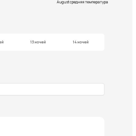
August средняя температура
ей
13 ночей
14 ночей