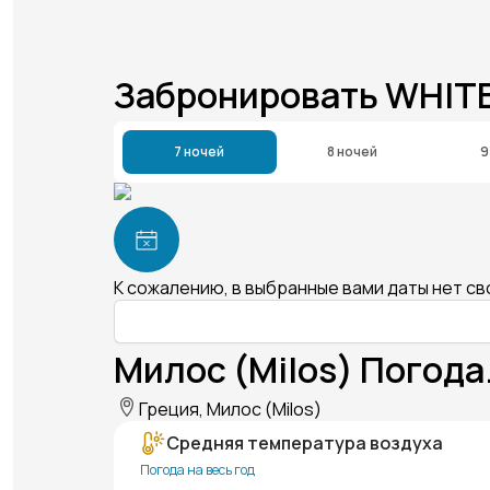
Забронировать WHIT
7 ночей
8 ночей
9
К сожалению, в выбранные вами даты нет с
Милос (Milos) Погода
Греция, Милос (Milos)
Средняя температура воздуха
Погода на весь год