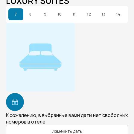
LUXURY SUITES
7
8
9
10
11
12
13
14
К сожалению, в выбранные вами даты нет свободных
номеров в отеле
Изменить даты