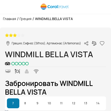
/
/
Главная
Греция
WINDMILL BELLA VISTA
1/1
Греция, Сифнос (Sifnos), Артемонас (Artemonas)
WINDMILL BELLA VISTA
Забронировать WINDMILL
BELLA VISTA
7
8
9
10
11
12
13
14