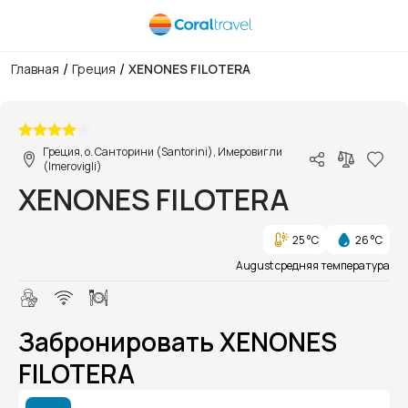
/
/
Главная
Греция
XENONES FILOTERA
1/1
Греция, о. Санторини (Santorini), Имеровигли
(Imerovigli)
XENONES FILOTERA
25 °C
26 °C
August средняя температура
Забронировать XENONES
FILOTERA