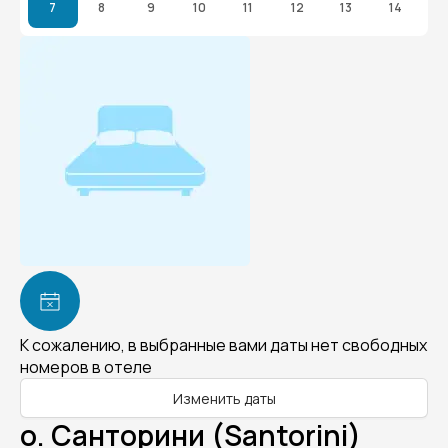
7
8
9
10
11
12
13
14
К сожалению, в выбранные вами даты нет свободных
номеров в отеле
Изменить даты
о. Санторини (Santorini)