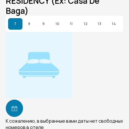
RESIDENCY (Ex: Casa De
Baga)
7
8
9
10
11
12
13
14
К сожалению, в выбранные вами даты нет свободных
номеров в отеле