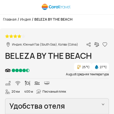
/
/
Главная
Индия
BELEZA BY THE BEACH
1/64
Индия, Южный Гоа (South Goa), Колва (Colva)
BELEZA BY THE BEACH
25 °C
27 °C
August средняя температура
20 км
400 м
Песчаный пляж
Удобства отеля