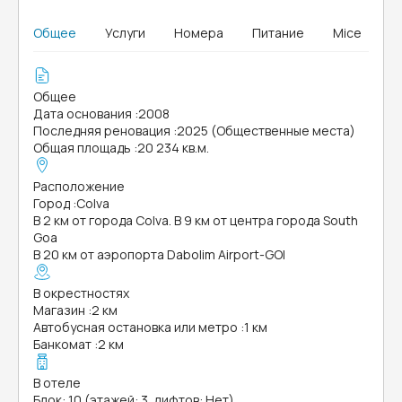
Общее
Услуги
Номера
Питание
Mice
Общее
Дата основания
:
2008
Последняя реновация
:
2025 (Общественные места)
Общая площадь
:
20 234 кв.м.
Расположение
Город
:
Colva
В 2 км от города Colva. В 9 км от центра города South
Goa
В 20 км от аэропорта Dabolim Airport-GOI
В окрестностях
Магазин
:
2 км
Автобусная остановка или метро
:
1 км
Банкомат
:
2 км
В отеле
Блок: 10 (этажей: 3, лифтов: Нет)