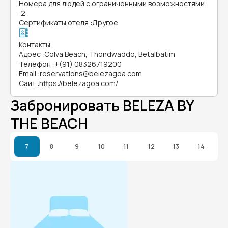
Номера для людей с ограниченными возможностями
:
2
Сертификаты отеля
:
Другое
Контакты
Адрес
:
Colva Beach, Thondwaddo, Betalbatim
Телефон
:
+(91) 08326719200
Email
:
reservations@belezagoa.com
Сайт
:
https://belezagoa.com/
Забронировать BELEZA BY
THE BEACH
7
8
9
10
11
12
13
14