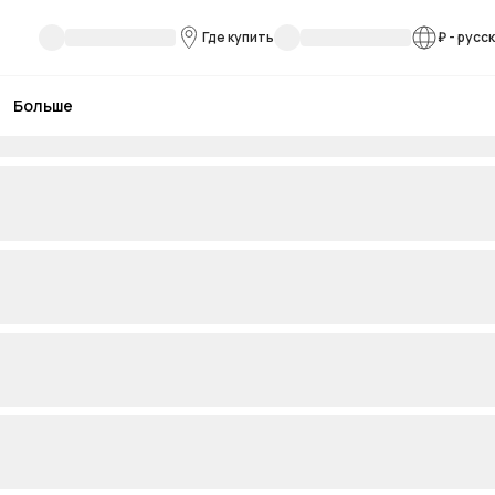
Где купить
₽
-
русс
Больше