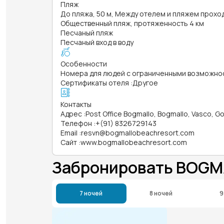
Пляж
До пляжа, 50 м, Между отелем и пляжем прох
Общественный пляж, протяженность 4 км
Песчаный пляж
Песчаный вход в воду
Особенности
Номера для людей с ограниченными возможно
Сертификаты отеля
:
Другое
Контакты
Адрес
:
Post Office Bogmallo, Bogmallo, Vasco, G
Телефон
:
+(91) 8326729143
Email
:
resvn@bogmallobeachresort.com
Сайт
:
www.bogmallobeachresort.com
Забронировать BOGM
7 ночей
8 ночей
9