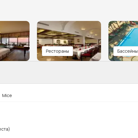
Рестораны
Бассейны
Mice
еста)