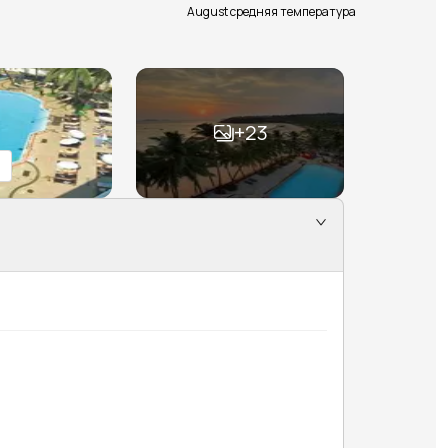
August средняя температура
+
23