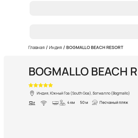
/
/
Главная
Индия
BOGMALLO BEACH RESORT
BOGMALLO BEACH 
Индия, Южный Гоа (South Goa), Богмалло (Bogmallo)
4 км
50 м
Песчаный пляж