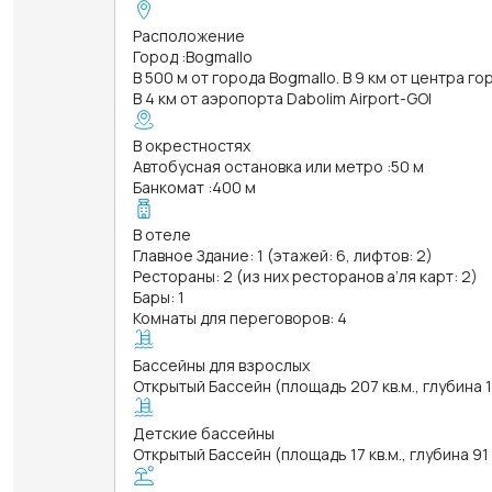
Расположение
Город
:
Bogmallo
В 500 м от города Bogmallo. В 9 км от центра г
В 4 км от аэропорта Dabolim Airport-GOI
В окрестностях
Автобусная остановка или метро
:
50 м
Банкомат
:
400 м
В отеле
Главное Здание: 1 (этажей: 6, лифтов: 2)
Рестораны: 2 (из них ресторанов а’ля карт: 2)
Бары: 1
Комнаты для переговоров: 4
Бассейны для взрослых
Открытый Бассейн (площадь 207 кв.м., глубина 1
Детские бассейны
Открытый Бассейн (площадь 17 кв.м., глубина 91