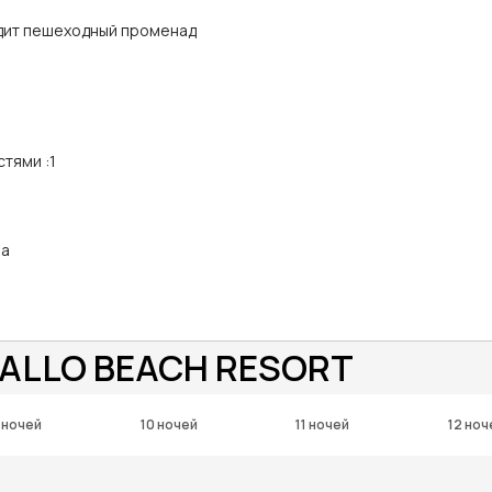
одит пешеходный променад
стями
:
1
oa
ALLO BEACH RESORT
 ночей
10 ночей
11 ночей
12 ноч