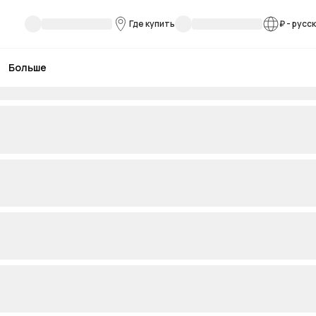
Где купить
₽
-
русс
Больше