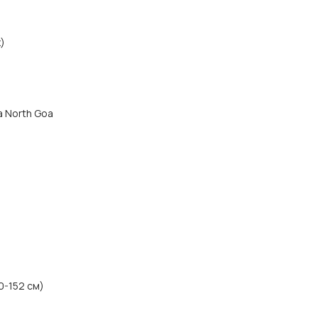
)
да North Goa
0-152 см)