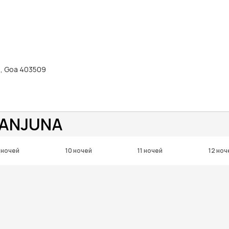
a, Goa 403509
 ANJUNA
 ночей
10 ночей
11 ночей
12 ноч