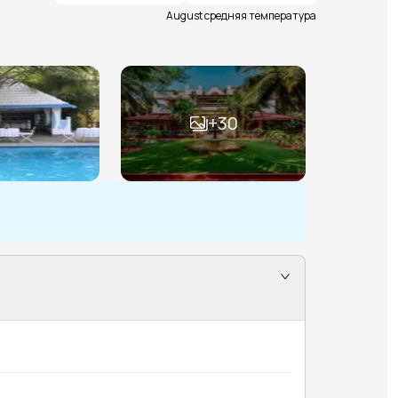
August средняя температура
+
30