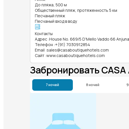
До пляжа, 500 м
Общественный пляж, протяженность 5 км
Песчаный пляж
Песчаный вход в воду
Контакты
Адрес
:
House No. 669/5 D'Mello Vaddo 66 Anjun
Телефон
:
+(91) 7030912854
Email
:
sales@casaboutiquehotels.com
Сайт
:
www.casaboutiquehotels.com
Забронировать CASA
7 ночей
8 ночей
9