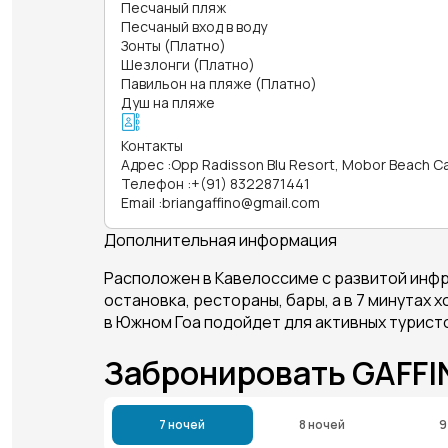
Песчаный пляж
Песчаный вход в воду
Зонты (Платно)
Шезлонги (Платно)
Павильон на пляже (Платно)
Душ на пляже
Контакты
Адрес
:
Opp Radisson Blu Resort, Mobor Beach C
Телефон
:
+(91) 8322871441
Email
:
briangaffino@gmail.com
Дополнительная информация
Расположен в Кавелоссиме c развитой инфр
остановка, рестораны, бары, а в 7 минутах
в Южном Гоа подойдет для активных турист
Забронировать GAFF
7 ночей
8 ночей
9