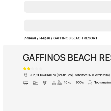
/
/
Главная
Индия
GAFFINOS BEACH RESORT
GAFFINOS BEACH R
Индия, Южный Гоа (South Goa), Кавелоссим (Cavelossim)
40 км
900 м
Песчаный 