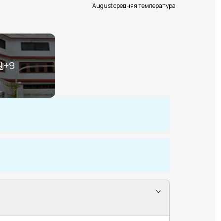
August средняя температура
+
9