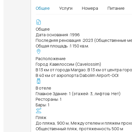
Общее
Услуги
Номера
Питание
Общее
Дата основания
:
1996
Последняя реновация
:
2023 (Общественные м
Общая площадь
:
1 150 кв.м.
Расположение
Город
:
Кавелоссим (Cavelossim)
В 13 км от города Margao. В 13 км от центра гор
В 40 км от аэропорта Dabolim Airport-GOI
В отеле
Главное Здание: 1 (этажей: 3, лифтов: Нет)
Рестораны: 1
Бары: 1
Пляж
До пляжа, 900 м, Между отелем и пляжем прох
Общественный пляж, протяженность 500 м