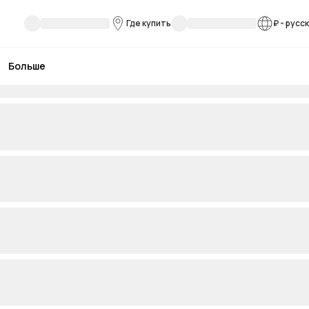
Где купить
₽
-
русс
Больше