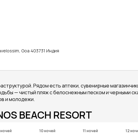
avelossim, Goa 403731 Индия
аструктурой. Рядом есть аптеки, сувенирные магазинчик
 ходьбы — чистый пляж с белоснежным песком и черными 
ов и молодежи.
INOS BEACH RESORT
 ночей
10 ночей
11 ночей
12 ноч