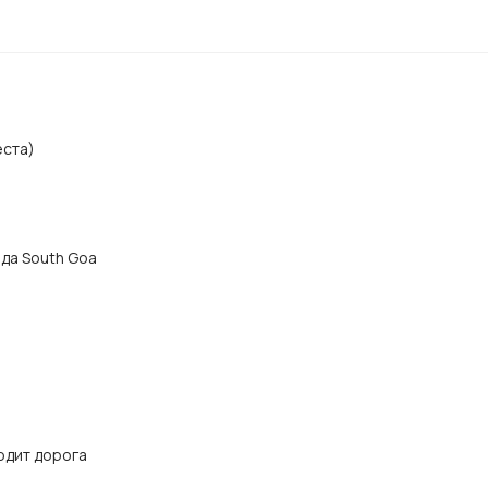
еста)
ода South Goa
одит дорога