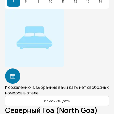
7
8
9
10
11
12
13
14
К сожалению, в выбранные вами даты нет свободных
номеров в отеле
Изменить даты
Северный Гоа (North Goa)