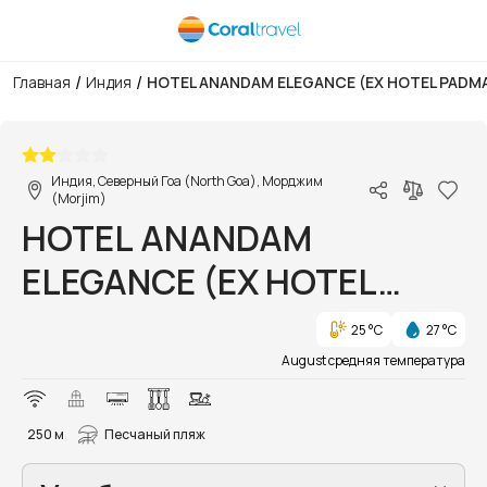
/
/
Главная
Индия
HOTEL ANANDAM ELEGANCE (EX HOTEL PADM
1/10
Индия, Северный Гоа (North Goa), Морджим
(Morjim)
HOTEL ANANDAM
ELEGANCE (EX HOTEL
PADMA)
25 °C
27 °C
August средняя температура
250 м
Песчаный пляж