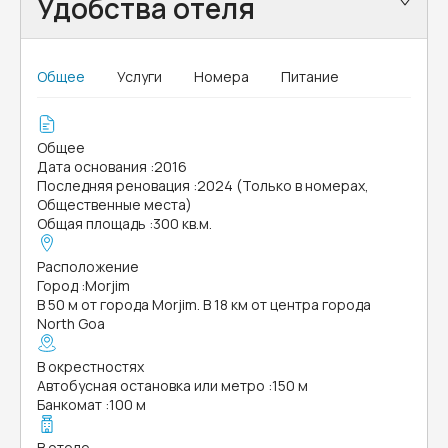
Удобства отеля
Общее
Услуги
Номера
Питание
Общее
Дата основания
:
2016
Последняя реновация
:
2024 (Только в номерах,
Общественные места)
Общая площадь
:
300 кв.м.
Расположение
Город
:
Morjim
В 50 м от города Morjim. В 18 км от центра города
North Goa
В окрестностях
Автобусная остановка или метро
:
150 м
Банкомат
:
100 м
В отеле