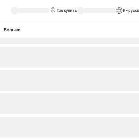
Где купить
₽
-
русс
Больше