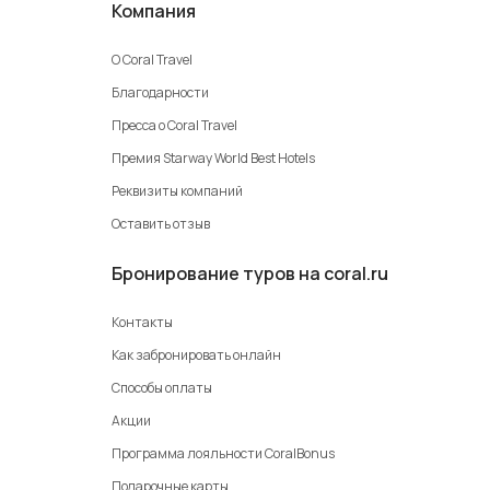
Компания
О Coral Travel
Благодарности
Пресса о Coral Travel
Премия Starway World Best Hotels
Реквизиты компаний
Оставить отзыв
Бронирование туров на coral.ru
Контакты
Как забронировать онлайн
Способы оплаты
Акции
Программа лояльности CoralBonus
Подарочные карты