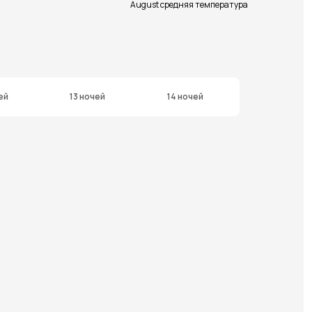
August средняя температура
ей
13 ночей
14 ночей