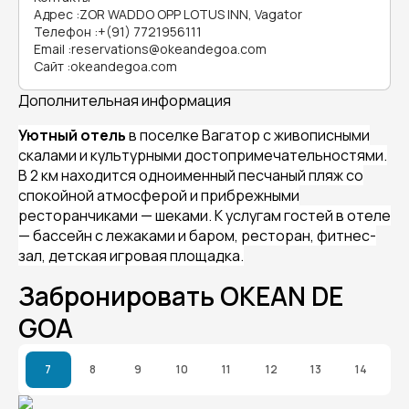
Адрес
:
ZOR WADDO OPP LOTUS INN, Vagator
Телефон
:
+(91) 7721956111
Email
:
reservations@okeandegoa.com
Сайт
:
okeandegoa.com
Дополнительная информация
Уютный отель
в поселке Вагатор с живописными
скалами и культурными достопримечательностями.
В 2 км находится одноименный песчаный пляж со
спокойной атмосферой и прибрежными
ресторанчиками — шеками. К услугам гостей в отеле
— бассейн с лежаками и баром, ресторан, фитнес-
зал, детская игровая площадка.
Забронировать OKEAN DE
GOA
7
8
9
10
11
12
13
14