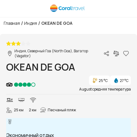
/
/
Главная
Индия
OKEAN DE GOA
1/12
Индия, Северный Гоа (North Goa), Вагатор
(Vagator)
OKEAN DE GOA
25 °C
27 °C
August средняя температура
25 км
2 км
Песчаный пляж
Экономичный отдых