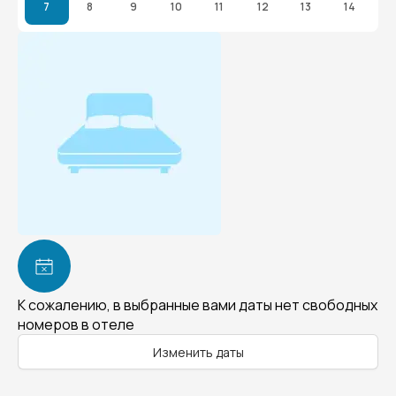
7
8
9
10
11
12
13
14
К сожалению, в выбранные вами даты нет свободных
номеров в отеле
Изменить даты