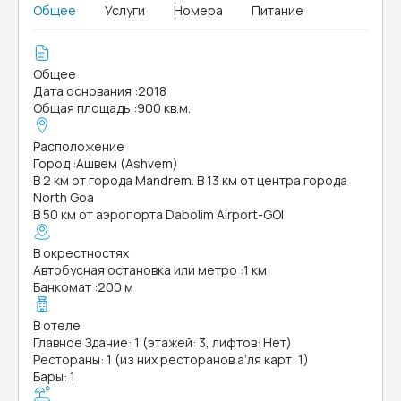
Общее
Услуги
Номера
Питание
Общее
Дата основания
:
2018
Общая площадь
:
900 кв.м.
Расположение
Город
:
Ашвем (Ashvem)
В 2 км от города Mandrem. В 13 км от центра города
North Goa
В 50 км от аэропорта Dabolim Airport-GOI
В окрестностях
Автобусная остановка или метро
:
1 км
Банкомат
:
200 м
В отеле
Главное Здание: 1 (этажей: 3, лифтов: Нет)
Рестораны: 1 (из них ресторанов а’ля карт: 1)
Бары: 1