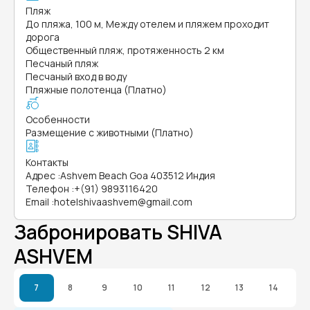
Пляж
До пляжа, 100 м, Между отелем и пляжем проходит
дорога
Общественный пляж, протяженность 2 км
Песчаный пляж
Песчаный вход в воду
Пляжные полотенца (Платно)
Особенности
Размещение с животными (Платно)
Контакты
Адрес
:
Ashvem Beach Goa 403512 Индия
Телефон
:
+(91) 9893116420
Email
:
hotelshivaashvem@gmail.com
Забронировать SHIVA
ASHVEM
7
8
9
10
11
12
13
14