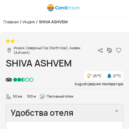
/
/
Главная
Индия
SHIVA ASHVEM
1/25
Индия, Северный Гоа (North Goa), Ашвем
(Ashvem)
SHIVA ASHVEM
25 °C
27 °C
August средняя температура
50 км
100 м
Песчаный пляж
Удобства отеля