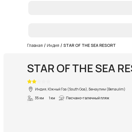
/
/
Главная
Индия
STAR OF THE SEA RESORT
STAR OF THE SEA R
Индия, Южный Гоа (South Goa), Бенаулим (Benaulim)
35 км
1 км
Песчано-галечный пляж