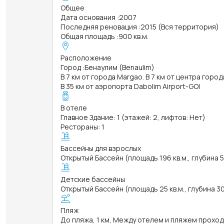
Общее
Дата основания
:
2007
Последняя реновация
:
2015 (Вся территория)
Общая площадь
:
900 кв.м.
Расположение
Город
:
Бенаулим (Benaulim)
В 7 км от города Margao. В 7 км от центра горо
В 35 км от аэропорта Dabolim Airport-GOI
В отеле
Главное Здание: 1 (этажей: 2, лифтов: Нет)
Рестораны: 1
Бассейны для взрослых
Открытый Бассейн (площадь 196 кв.м., глубина 
Детские бассейны
Открытый Бассейн (площадь 25 кв.м., глубина 3
Пляж
До пляжа, 1 км, Между отелем и пляжем проход