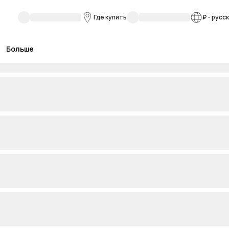
Где купить
₽
-
русс
Больше