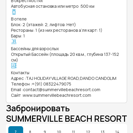
В окрестностях
Автобусная остановка или метро
:
500 км
В отеле
Блок: 2 (этажей: 2, лифтов: Нет)
Рестораны: 1 (из них ресторанов а’ля карт: 1)
Бары: 1
Бассейны для взрослых
Открытый Бассейн (площадь 20 кв.м., глубина 137-152
см)
Контакты
Адрес
:
TAJ HOLIDAY VILLAGE ROAD,DANDO CANDOLIM
Телефон
:
+(91) 08322479075
Email
:
contact@summervillebeachresort.com
Сайт
:
www.summervillebeachresort.com
Забронировать
SUMMERVILLE BEACH RESORT
7
8
9
10
11
12
13
14