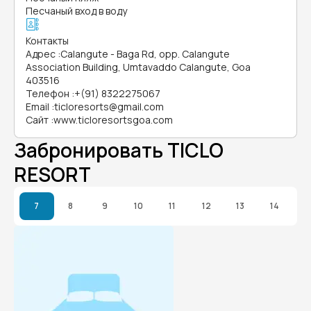
Песчаный вход в воду
Контакты
Адрес
:
Calangute - Baga Rd, opp. Calangute
Association Building, Umtavaddo Calangute, Goa
403516
Телефон
:
+(91) 8322275067
Email
:
ticloresorts@gmail.com
Сайт
:
www.ticloresortsgoa.com
Забронировать TICLO
RESORT
7
8
9
10
11
12
13
14