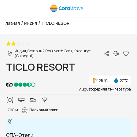
/
/
Главная
Индия
TICLO RESORT
1/21
Индия, Северный Гоа (North Goa), Калангут
(Calangut)
TICLO RESORT
25 °C
27 °C
August средняя температура
700 м
Песчаный пляж
СПА-Отели