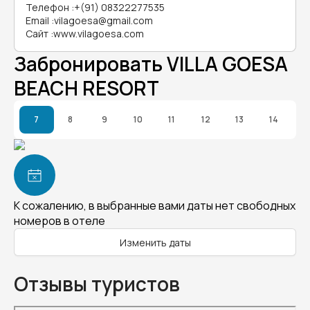
Телефон
:
+(91) 08322277535
Email
:
vilagoesa@gmail.com
Сайт
:
www.vilagoesa.com
Забронировать VILLA GOESA
BEACH RESORT
7
8
9
10
11
12
13
14
К сожалению, в выбранные вами даты нет свободных
номеров в отеле
Изменить даты
Отзывы туристов