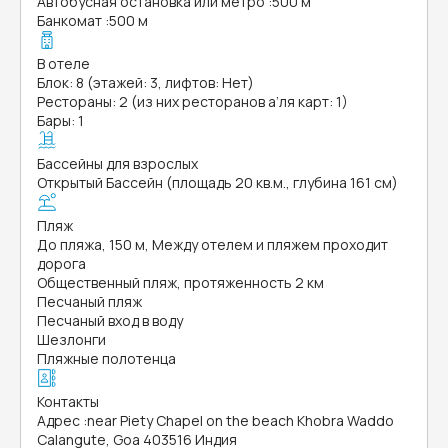
Автобусная остановка или метро
:
500 м
Банкомат
:
500 м
В отеле
Блок: 8 (этажей: 3, лифтов: Нет)
Рестораны: 2 (из них ресторанов а’ля карт: 1)
Бары: 1
Бассейны для взрослых
Открытый Бассейн (площадь 20 кв.м., глубина 161 см)
Пляж
До пляжа, 150 м, Между отелем и пляжем проходит
дорога
Общественный пляж, протяженность 2 км
Песчаный пляж
Песчаный вход в воду
Шезлонги
Пляжные полотенца
Контакты
Адрес
:
near Piety Chapel on the beach Khobra Waddo
Calangute, Goa 403516 Индия