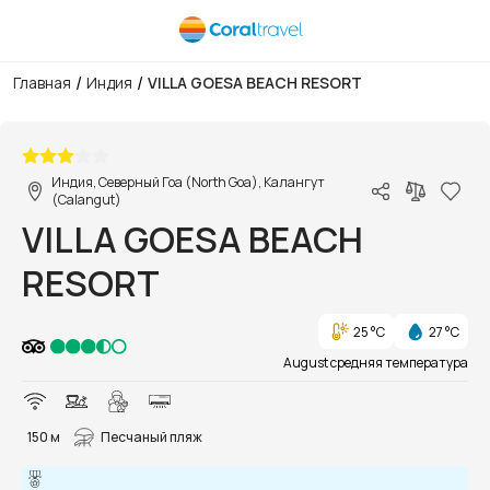
/
/
Главная
Индия
VILLA GOESA BEACH RESORT
1/15
Индия, Северный Гоа (North Goa), Калангут
(Calangut)
VILLA GOESA BEACH
RESORT
25 °C
27 °C
August средняя температура
150 м
Песчаный пляж