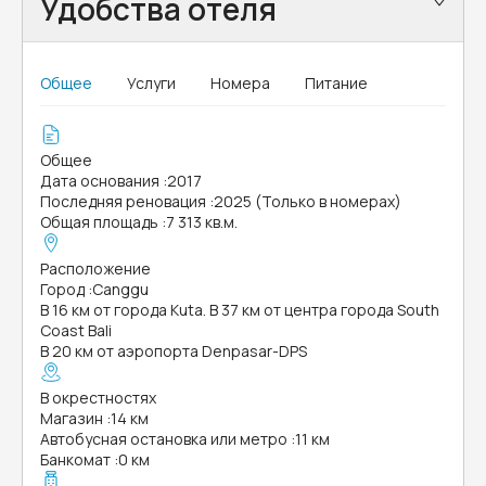
Удобства отеля
Общее
Услуги
Номера
Питание
Общее
Дата основания
:
2017
Последняя реновация
:
2025 (Только в номерах)
Общая площадь
:
7 313 кв.м.
Расположение
Город
:
Canggu
В 16 км от города Kuta. В 37 км от центра города South
Coast Bali
В 20 км от аэропорта Denpasar-DPS
В окрестностях
Магазин
:
14 км
Автобусная остановка или метро
:
11 км
Банкомат
:
0 км