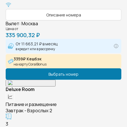
Описание номера
Вылет
:
Москва
Цена от
335 900,32 ₽
От
11 663,21 ₽
в месяц
в кредит или в рассрочку
3359₽ Кешбэк
на карту CoralBonus
Выбрать номер
Deluxe Room
Питание и размещение
Завтрак - Взрослых:2
3