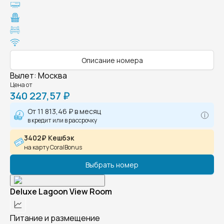
Описание номера
Вылет
:
Москва
Цена от
340 227,57 ₽
От
11 813,46 ₽
в месяц
в кредит или в рассрочку
3402₽ Кешбэк
на карту CoralBonus
Выбрать номер
Deluxe Lagoon View Room
Питание и размещение