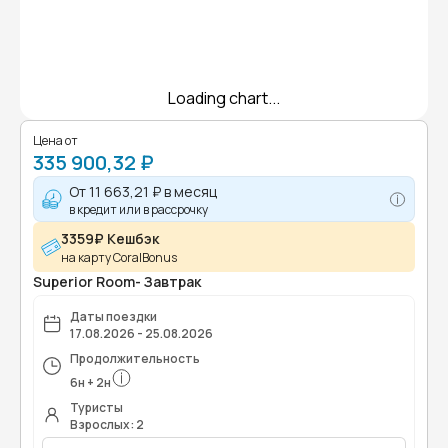
Loading chart...
Цена от
335 900,32 ₽
От
11 663,21 ₽
в месяц
в кредит или в рассрочку
3359₽ Кешбэк
на карту CoralBonus
Superior Room- Завтрак
Даты поездки
17.08.2026 - 25.08.2026
Продолжительность
6
н
+
2
н
Туристы
Взрослых: 2