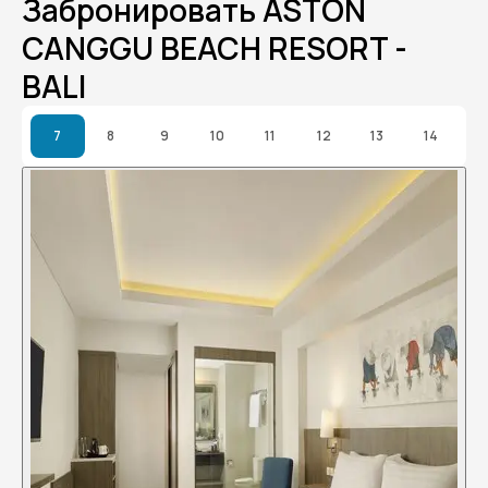
Забронировать ASTON
CANGGU BEACH RESORT -
BALI
7
8
9
10
11
12
13
14