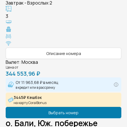
Завтрак - Взрослых:2
3
Описание номера
Вылет
:
Москва
Цена от
344 553,96 ₽
От
11 963,68 ₽
в месяц
в кредит или в рассрочку
3445₽ Кешбэк
на карту CoralBonus
Выбрать номер
о. Бали, Юж. побережье