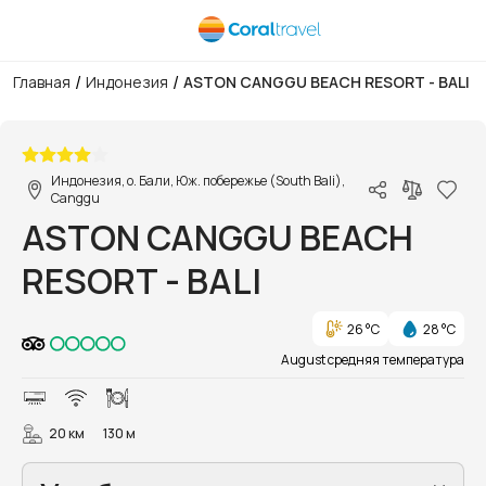
/
/
Главная
Индонезия
ASTON CANGGU BEACH RESORT - BALI
1/24
Индонезия, о. Бали, Юж. побережье (South Bali),
Canggu
ASTON CANGGU BEACH
RESORT - BALI
26 °C
28 °C
August средняя температура
20 км
130 м