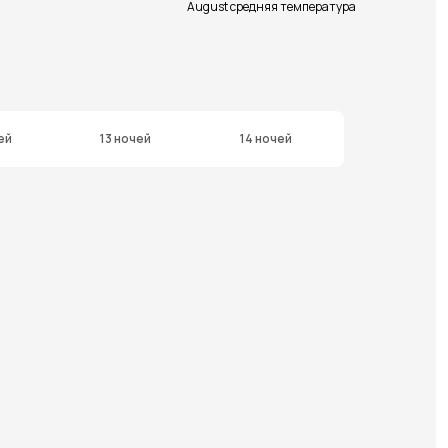
August средняя температура
ей
13 ночей
14 ночей