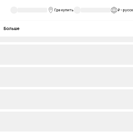
Где купить
₽
-
русс
Больше