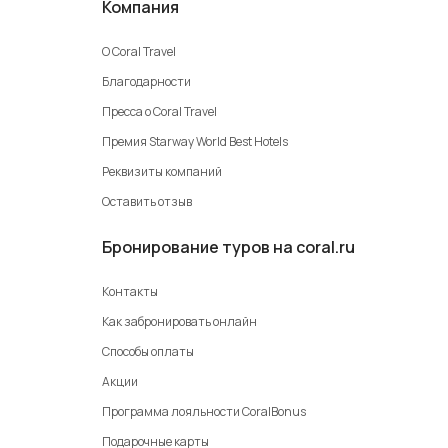
Компания
О Coral Travel
Благодарности
Пресса о Coral Travel
Премия Starway World Best Hotels
Реквизиты компаний
Оставить отзыв
Бронирование туров на coral.ru
Контакты
Как забронировать онлайн
Способы оплаты
Акции
Программа лояльности CoralBonus
Подарочные карты