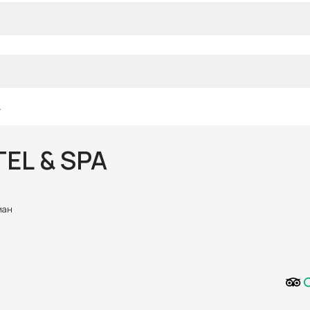
A
EL & SPA
гиан