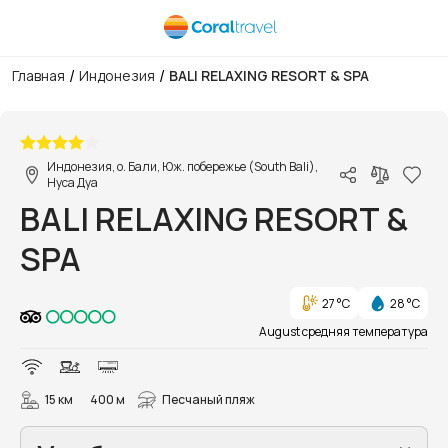
/
/
Главная
Индонезия
BALI RELAXING RESORT & SPA
1/20
Индонезия, о. Бали, Юж. побережье (South Bali),
Нуса Дуа
BALI RELAXING RESORT &
SPA
27 °C
28 °C
August средняя температура
15 км
400 м
Песчаный пляж