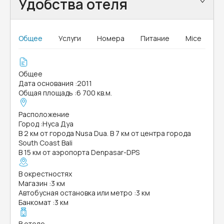
Удобства отеля
Общее
Услуги
Номера
Питание
Mice
Общее
Дата основания
:
2011
Общая площадь
:
6 700 кв.м.
Расположение
Город
:
Нуса Дуа
В 2 км от города Nusa Dua. В 7 км от центра города
South Coast Bali
В 15 км от аэропорта Denpasar-DPS
В окрестностях
Магазин
:
3 км
Автобусная остановка или метро
:
3 км
Банкомат
:
3 км
В отеле