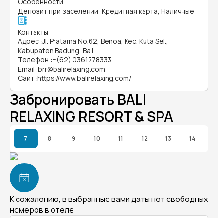
Особенности
Депозит при заселении
:
Кредитная карта, Наличные
Контакты
Адрес
:
Jl. Pratama No.62, Benoa, Kec. Kuta Sel.,
Kabupaten Badung, Bali
Телефон
:
+(62) 0361778333
Email
:
brr@balirelaxing.com
Сайт
:
https://www.balirelaxing.com/
Забронировать BALI
RELAXING RESORT & SPA
7
8
9
10
11
12
13
14
К сожалению, в выбранные вами даты нет свободных
номеров в отеле