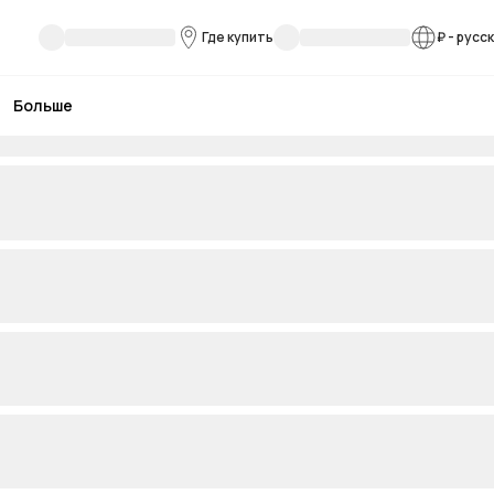
Где купить
₽
-
русс
Больше