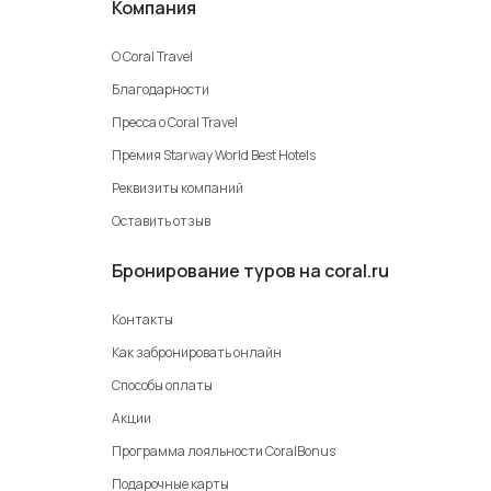
Компания
О Coral Travel
Благодарности
Пресса о Coral Travel
Премия Starway World Best Hotels
Реквизиты компаний
Оставить отзыв
Бронирование туров на coral.ru
Контакты
Как забронировать онлайн
Способы оплаты
Акции
Программа лояльности CoralBonus
Подарочные карты