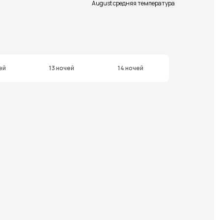
August средняя температура
ей
13 ночей
14 ночей