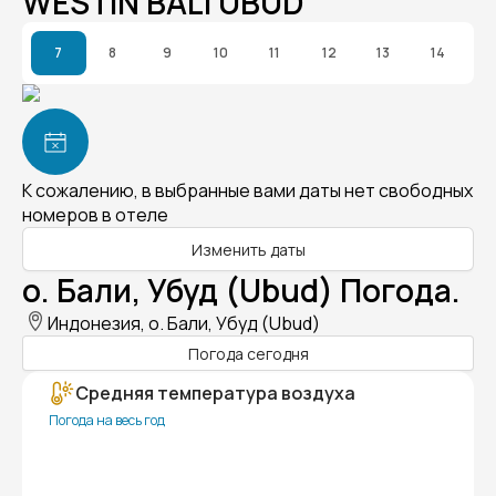
WESTIN BALI UBUD
7
8
9
10
11
12
13
14
К сожалению, в выбранные вами даты нет свободных
номеров в отеле
Изменить даты
о. Бали, Убуд (Ubud) Погода.
Индонезия, о. Бали, Убуд (Ubud)
Погода сегодня
Средняя температура воздуха
Погода на весь год