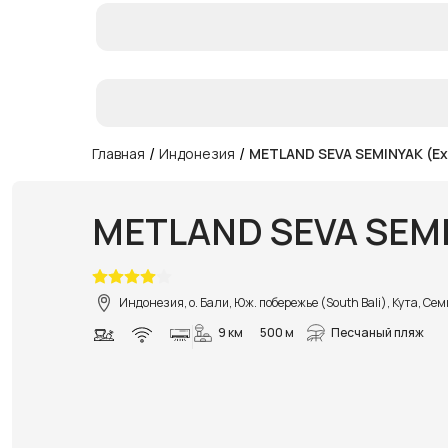
/
/
Главная
Индонезия
METLAND SEVA SEMINYAK (Ex
METLAND SEVA SEMI
Индонезия, о. Бали, Юж. побережье (South Bali), Кута, Се
9 км
500 м
Песчаный пляж