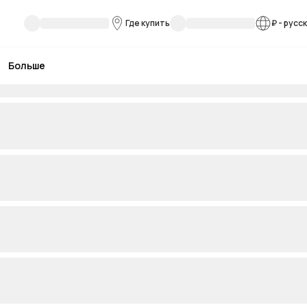
Где купить
₽
-
русс
Больше