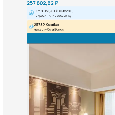
257 802,82 ₽
От
8 951,49 ₽
в месяц
в кредит или в рассрочку
2578₽ Кешбэк
на карту CoralBonus