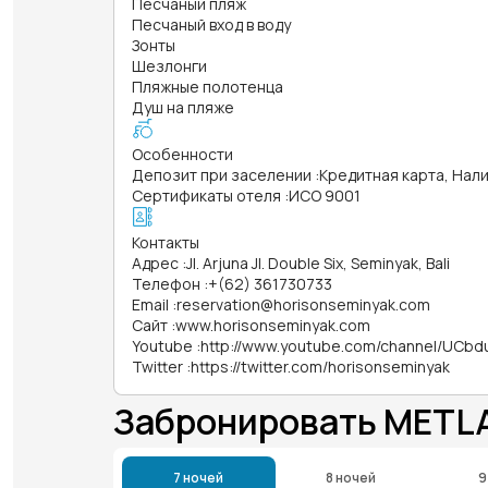
Песчаный пляж
Песчаный вход в воду
Зонты
Шезлонги
Пляжные полотенца
Душ на пляже
Особенности
Депозит при заселении
:
Кредитная карта, Нал
Сертификаты отеля
:
ИСО 9001
Контакты
Адрес
:
Jl. Arjuna Jl. Double Six, Seminyak, Bali
Телефон
:
+(62) 361730733
Email
:
reservation@horisonseminyak.com
Сайт
:
www.horisonseminyak.com
Youtube
:
http://www.youtube.com/channel/UCb
Twitter
:
https://twitter.com/horisonseminyak
Забронировать METLA
7 ночей
8 ночей
9