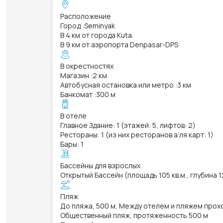
Расположение
Город
:
Seminyak
В 4 км от города Kuta.
В 9 км от аэропорта Denpasar-DPS
В окрестностях
Магазин
:
2 км
Автобусная остановка или метро
:
3 км
Банкомат
:
300 м
В отеле
Главное Здание: 1 (этажей: 5, лифтов: 2)
Рестораны: 1 (из них ресторанов а’ля карт: 1)
Бары: 1
Бассейны для взрослых
Открытый Бассейн (площадь 105 кв.м., глубина 1
Пляж
До пляжа, 500 м, Между отелем и пляжем прох
Общественный пляж, протяженность 500 м