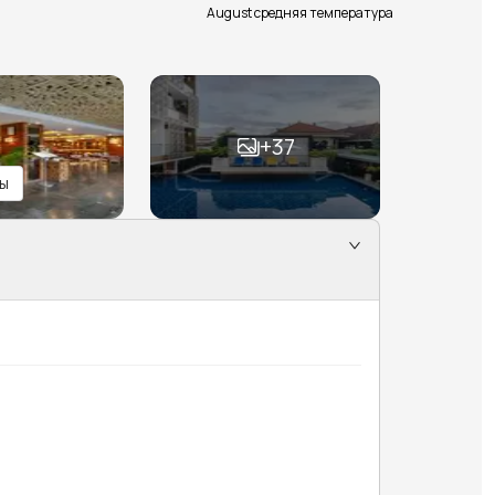
August средняя температура
+
37
ы