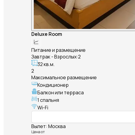
Deluxe Room
Питание и размещение
Завтрак - Взрослых:2
32 кв.м.
2
Максимальное размещение
Кондиционер
Балкон или терраса
1 спальня
Wi-Fi
Вылет
:
Москва
Цена от