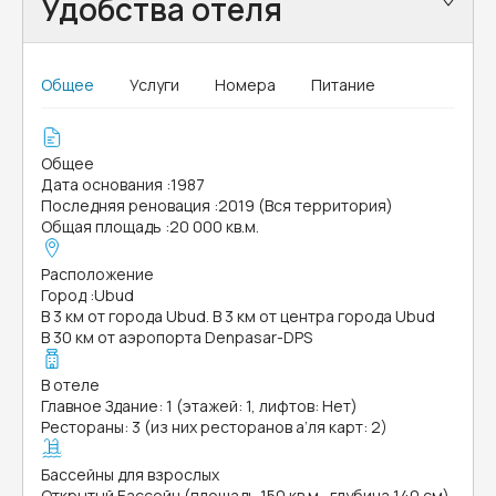
Удобства отеля
Общее
Услуги
Номера
Питание
Общее
Дата основания
:
1987
Последняя реновация
:
2019 (Вся территория)
Общая площадь
:
20 000 кв.м.
Расположение
Город
:
Ubud
В 3 км от города Ubud. В 3 км от центра города Ubud
В 30 км от аэропорта Denpasar-DPS
В отеле
Главное Здание: 1 (этажей: 1, лифтов: Нет)
Рестораны: 3 (из них ресторанов а’ля карт: 2)
Бассейны для взрослых
Открытый Бассейн (площадь 150 кв.м., глубина 140 см)