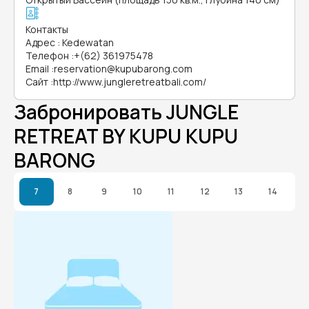
Контакты
Адрес
:
Kedewatan
Телефон
:
+(62) 361975478
Email
:
reservation@kupubarong.com
Сайт
:
http://www.jungleretreatbali.com/
Забронировать JUNGLE
RETREAT BY KUPU KUPU
BARONG
7
8
9
10
11
12
13
14